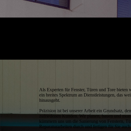
Als Experten für Fenster, Türen und Tore bieten
ein breites Spektrum an Dienstleistungen, das we
hinausgeht.
Präzision ist bei unserer Arbeit ein Grundsatz, d
zufriedenen Kunden. Wir planen, bauen und monti
kümmern uns um die Sanierung von Fenstern, Tü
Reparaturarbeiten durch und fertigen für Sie auch