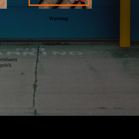
Wartung
reinbaren
spräch.