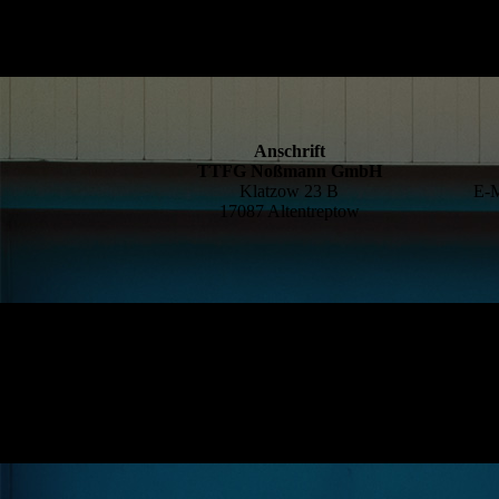
Anschrift
TTFG Noßmann GmbH
Klatzow 23 B
E-M
17087 Altentreptow