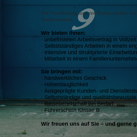
Zur Verstärkung unseres Teams suchen wir
Bauelementen
Wir bieten Ihnen:
·
unbefristeten Arbeitsvertrag in Vollze
·
Selbstständiges Arbeiten in einem en
·
Intensive und strukturierte Einarbeitu
·
Mitarbeit in einem Familienunterneh
Sie bringen mit:
·
handwerkliches Geschick
·
Höhentauglichkeit
·
Ausgeprägte Kunden- und Dienstleist
·
Selbstständige und qualitätsbewusste
·
Reisebereitschaft bei Bedarf
·
Führerschein Klasse B
Wir freuen uns auf Sie – und gerne 
_