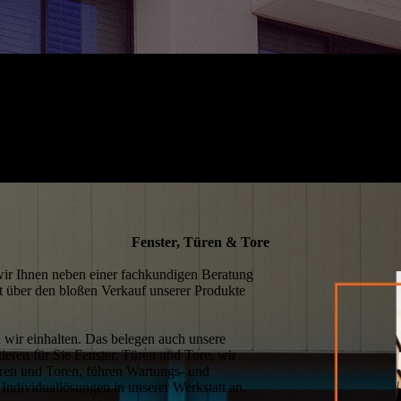
Fenster, Türen & Tore
 wir Ihnen neben einer fachkundigen Beratung
it über den bloßen Verkauf unserer Produkte
en wir einhalten. Das belegen auch unsere
eren für Sie Fenster, Türen und Tore, wir
ren und Toren, führen Wartungs- und
 Individuallösungen in unserer Werkstatt an.