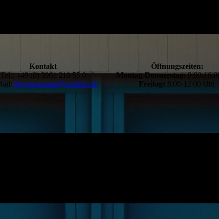
Kontakt
Öffnungszeiten:
Tel.: +49 (0) 3961 210 55 0
Montag-Donnerstag:
9:00-16:
ail:
ttfg.nossmann@t-online.de
Freitag:
8:00-12:00 Uhr