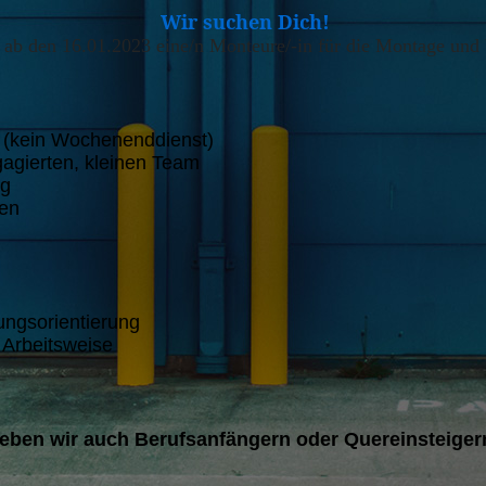
Wir suchen Dich!
 ab den 16.01.2023 eine/n Monteure/-in für die Montage und
it (kein Wochenenddienst)
gagierten, kleinen Team
ng
men
ungsorientierung
 Arbeitsweise
geben wir auch Berufsanfängern oder Quereinsteiger