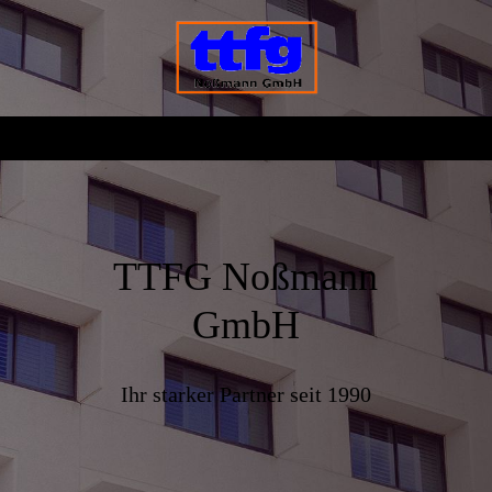
TTFG Noßmann
GmbH
Ihr starker Partner seit 1990