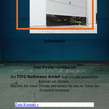
Industrietore
Jetzt Termin vereinbaren!
TTFG Noßmann GmbH
Bei
liegt uns der persönliche
Kontakt am Herzen.
Machen Sie einen Termin und lassen Sie uns zu Toren ins
Gespräch kommen.
Zum Kontakt »