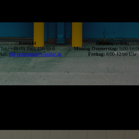
Kontakt
Öffnungszeiten:
Tel.: +49 (0) 3961 210 55 0
Montag-Donnerstag:
9:00-16:
ail:
ttfg.nossmann@t-online.de
Freitag:
8:00-12:00 Uhr