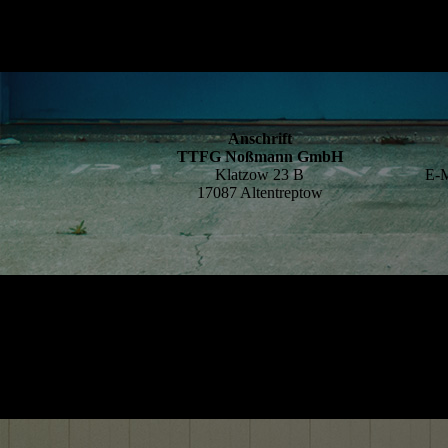
Anschrift
TTFG Noßmann GmbH
Klatzow 23 B
E-M
17087 Altentreptow