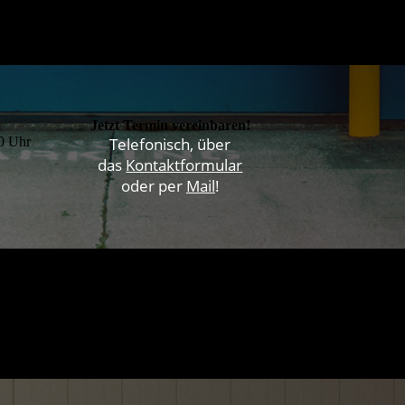
Jetzt Termin vereinbaren!
00 Uhr
Telefonisch, über
das
Kontaktformular
oder per
Mail
!