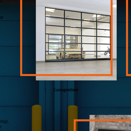
l,
hr
Garagentore
tigt,
r