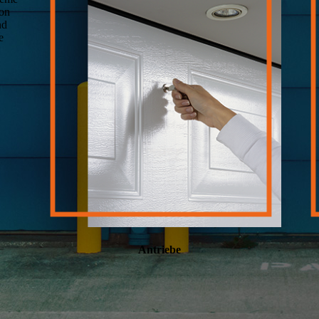
von
nd
e
Antriebe