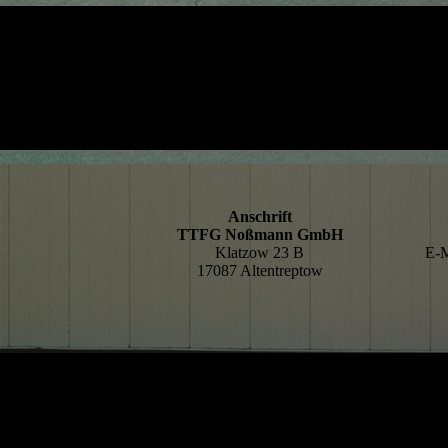
Anschrift
TTFG Noßmann GmbH
Klatzow 23 B
E-M
17087 Altentreptow