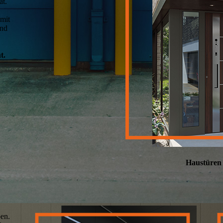
ät.
 mit
und
t.
Haustüren
ben.