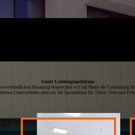
Unser Leistungsspektrum
d unverbindlichen Beratung besprechen wir mit Ihnen die Umsetzung I
ernes Unternehmen sind wir die Spezialisten für Türen, Tore und Fens
e oder
u