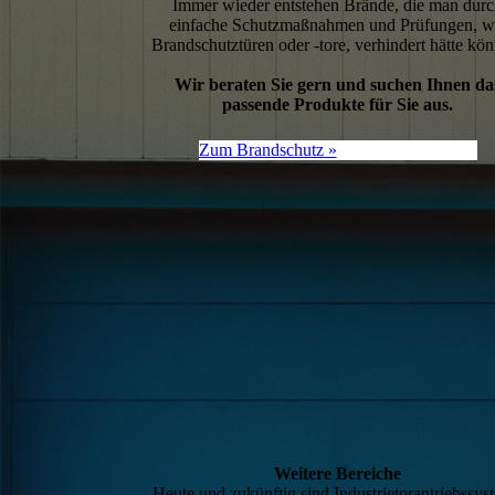
Immer wieder entstehen Brände, die man dur
einfache Schutzmaßnahmen und Prüfungen, w
Brandschutztüren oder -tore, verhindert hätte kö
Wir beraten Sie gern und suchen Ihnen da
passende Produkte für Sie aus.
Zum Brandschutz »
Weitere Bereiche
Heute und zukünftig sind Industrietor­antriebssy