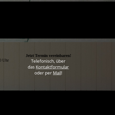
Jetzt Termin vereinbaren!
00 Uhr
Telefonisch, über
das
Kontaktformular
oder per
Mail
!