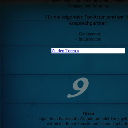
schützen. Wir garantieren die richtige Auswah
Montage und Wartung.
Für die folgenden Tor-Arten sind wir I
Ansprechpartner:
» Garagentore
» Industrietore
Zu den Toren »
Türen
Egal ob in Kunststoff, Aluminium oder Holz gefer
wir bieten Ihnen Fenster und Türen namhafte