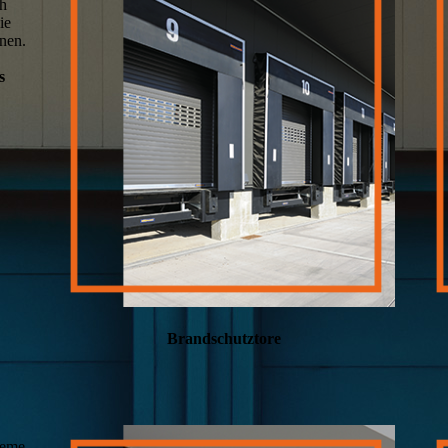
ch
ie
nnen.
s
Brandschutztore
steme