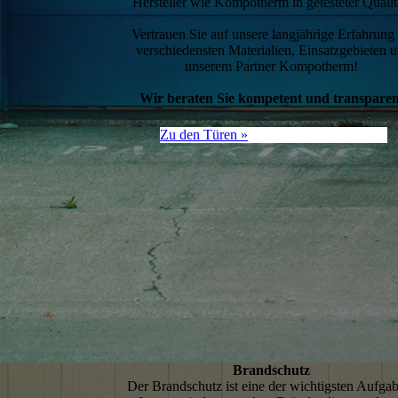
Hersteller wie Kompotherm in getesteter Qualit
Vertrauen Sie auf unsere langjährige Erfahrung
ver­schiedensten Materialien, Einsatzgebieten 
unserem Partner Kompotherm!
Wir beraten Sie kompetent und transparen
Zu den Türen »
Brandschutz
Der Brandschutz ist eine der wichtigsten Aufga