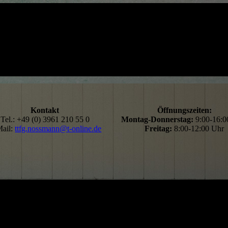
Kontakt
Öffnungszeiten:
Tel.: +49 (0) 3961 210 55 0
Montag-Donnerstag:
9:00-16:
ail:
ttfg.nossmann@t-online.de
Freitag:
8:00-12:00 Uhr