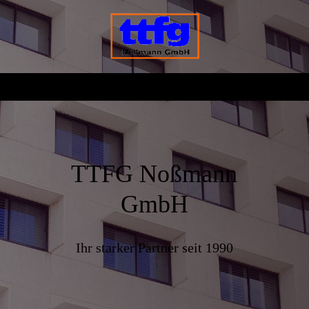
TTFG Noßmann
GmbH
Ihr starker Partner seit 1990