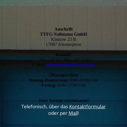
Anschrift
TTFG Noßmann GmbH
Klatzow 23 B
17087 Altentreptow
Kontakt
Tel.: +49 (0) 3961 210 55 0
E-Mail:
ttfg.nossmann@t-online.de
Öffnungszeiten:
Montag-Donnerstag:
9:00-16:00 Uhr
Freitag:
8:00-12:00 Uhr
Jetzt Termin vereinbaren!
Telefonisch, über das
Kontaktformular
oder per
Mail
!