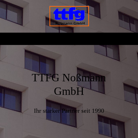
TTFG Noßmann
GmbH
Ihr starker Partner seit 1990