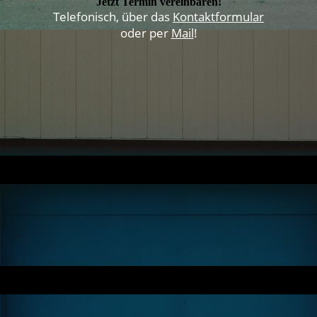
Jetzt Termin vereinbaren!
Telefonisch, über das
Kontaktformular
oder per
Mail
!
_