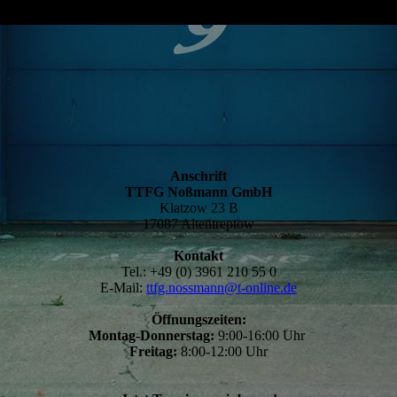
Anschrift
TTFG Noßmann GmbH
Klatzow 23 B
17087 Altentreptow
Kontakt
Tel.: +49 (0) 3961 210 55 0
E-Mail:
ttfg.nossmann@t-online.de
Öffnungszeiten:
Montag-Donnerstag:
9:00-16:00 Uhr
Freitag:
8:00-12:00 Uhr