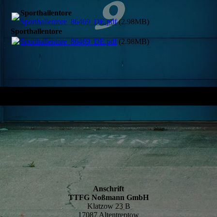
Sporthallentore
Sporthallentore_86469_DE.pdf
(2.98MB)
Sporthallentore
Sporthallentore_86469_DE.pdf
(2.98MB)
Anschrift
TTFG Noßmann GmbH
Klatzow 23 B
17087 Altentreptow