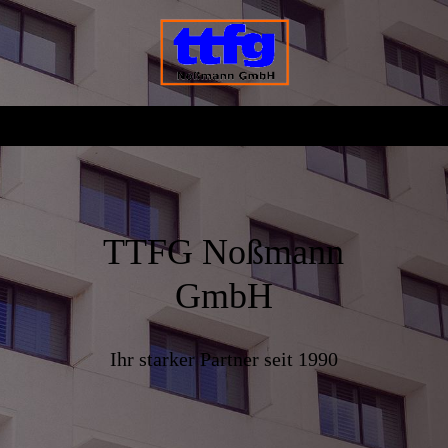
TTFG Noßmann
GmbH
Ihr starker Partner seit 1990