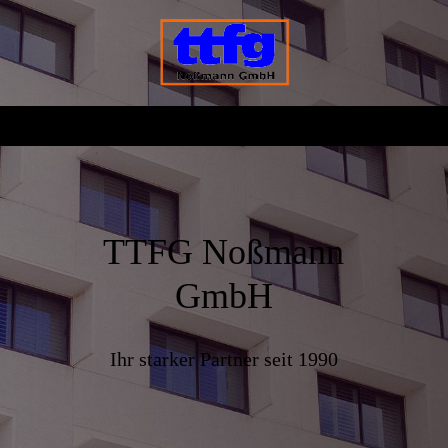
TTFG Noßmann
GmbH
Ihr starker Partner seit 1990