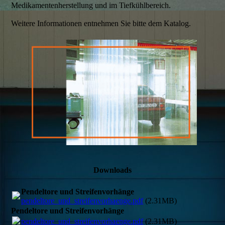
Medikamentenherstellung und im Tiefkühlbereich.
Weitere Informationen entnehmen Sie bitte dem Katalog.
Downloads
Pendeltore und Streifenvorhänge
pendeltore_und_streifenvorhaenge.pdf
(2.31MB)
Pendeltore und Streifenvorhänge
pendeltore_und_streifenvorhaenge.pdf
(2.31MB)